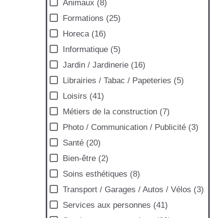
Animaux
(
8
)
Formations
(
25
)
Horeca
(
16
)
Informatique
(
5
)
Jardin / Jardinerie
(
16
)
Librairies / Tabac / Papeteries
(
5
)
Loisirs
(
41
)
Métiers de la construction
(
7
)
Photo / Communication / Publicité
(
3
)
Santé
(
20
)
et
|
©
Bien-être
(
2
)
reetMap
Soins esthétiques
(
8
)
tors
Transport / Garages / Autos / Vélos
(
3
)
Services aux personnes
(
41
)