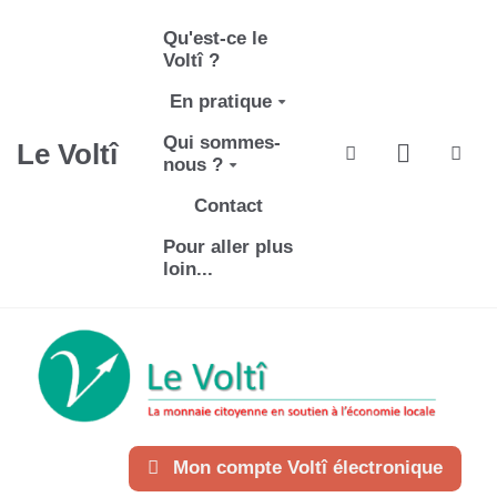
Aller au contenu principal
Qu'est-ce le
Voltî ?
En pratique
Qui sommes-
Le Voltî
Rechercher
nous ?
Contact
Pour aller plus
loin...
Mon compte Voltî électronique